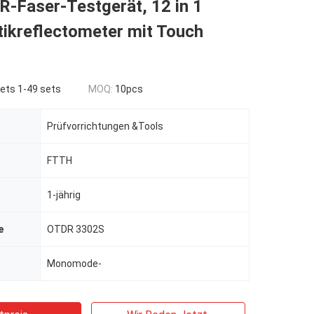
R-Faser-Testgerät, 12 in 1
tikreflectometer mit Touch
ets 1-49 sets
MOQ:
10pcs
Prüfvorrichtungen &Tools
FTTH
1-jährig
e
OTDR 3302S
Monomode-