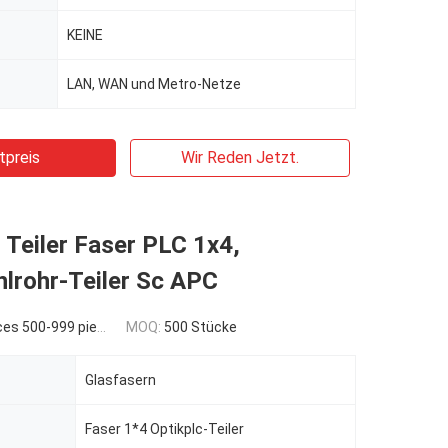
KEINE
LAN, WAN und Metro-Netze
tpreis
Wir Reden Jetzt.
 Teiler Faser PLC 1x4,
lrohr-Teiler Sc APC
es 500-999 pieces
MOQ:
500 Stücke
Glasfasern
Faser 1*4 Optikplc-Teiler