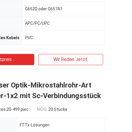
G652D oder G657A1
APC/PC/UPC
des Kabels
PVC
tpreis
Wir Reden Jetzt.
er Optik-Mikrostahlrohr-Art
er-1x2 mit Sc-Verbindungsstück
es 20-499 pieces
MOQ:
20 Stücke
FTTx-Lösungen