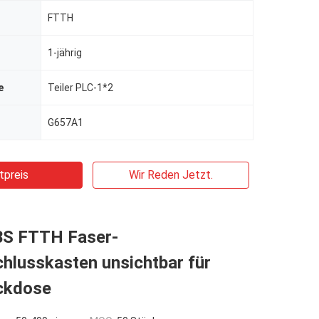
FTTH
1-jährig
e
Teiler PLC-1*2
G657A1
tpreis
Wir Reden Jetzt.
BS FTTH Faser-
hlusskasten unsichtbar für
ckdose