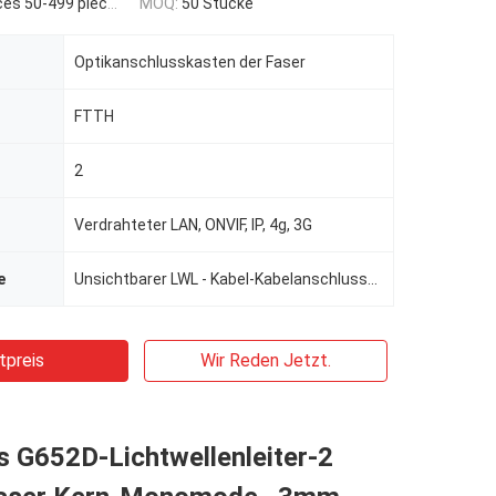
es 50-499 pieces
MOQ:
50 Stücke
Optikanschlusskasten der Faser
FTTH
2
Verdrahteter LAN, ONVIF, IP, 4g, 3G
e
Unsichtbarer LWL - Kabel-Kabelanschlusskasten
tpreis
Wir Reden Jetzt.
s G652D-Lichtwellenleiter-2