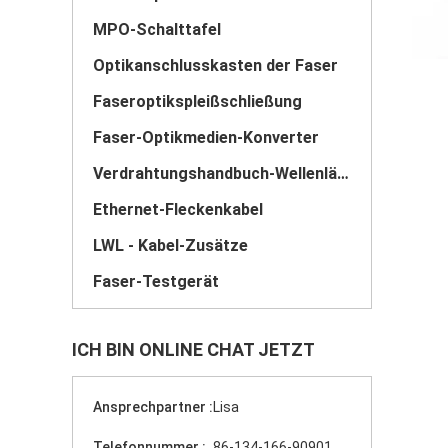
MPO-Schalttafel
Optikanschlusskasten der Faser
Faseroptikspleißschließung
Faser-Optikmedien-Konverter
Verdrahtungshandbuch-Wellenlängen-Abteilungs-Mehrkanalausrüstung
Ethernet-Fleckenkabel
LWL - Kabel-Zusätze
Faser-Testgerät
ICH BIN ONLINE CHAT JETZT
Ansprechpartner :
Lisa
Telefonnummer :
86-134-166-90901