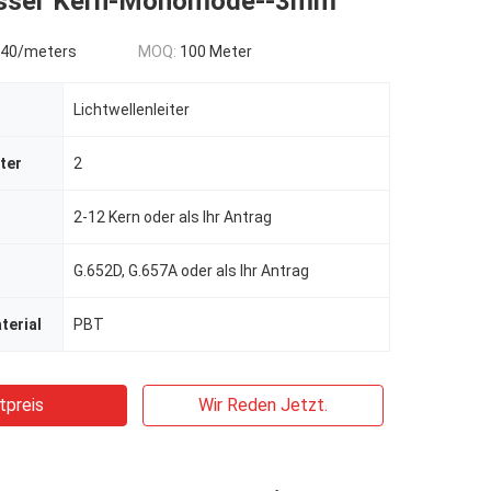
sser Kern-Monomode--3mm
0.40/meters
MOQ:
100 Meter
Lichtwellenleiter
ter
2
2-12 Kern oder als Ihr Antrag
G.652D, G.657A oder als Ihr Antrag
terial
PBT
tpreis
Wir Reden Jetzt.