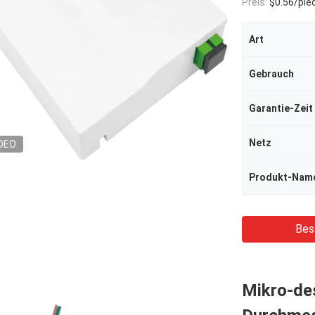
Preis:
$0.56/piec
Art
Gebrauch
Garantie-Zeit
Netz
DEO
Produkt-Nam
Bes
Mikro-de