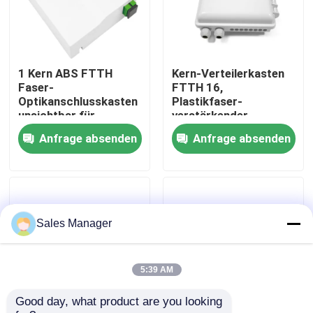
VR Show
1 Kern ABS FTTH
Kern-Verteilerkasten
Über uns
Faser-
FTTH 16,
Optikanschlusskasten
Plastikfaser-
unsichtbar für
verstärkender
Fabrik Tour
Wandsteckdose
Optikkasten IP66
Anfrage absenden
Anfrage absenden
imprägniern
Qualitätskontrolle
Referenzen
Sales Manager
LWL - Kabel-Versammlung
5:39 AM
Good day, what product are you looking 
LWL - Kabel-Verbindungskabel