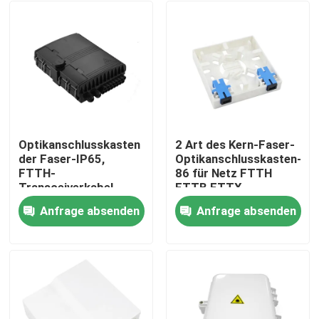
Optikanschlusskasten
2 Art des Kern-Faser-
der Faser-IP65,
Optikanschlusskasten-
FTTH-
86 für Netz FTTH
Transceiverkabel-
FTTB FTTX
Kasten-Schwarz-
Anfrage absenden
Anfrage absenden
Farbe
Startseite
Produkte
Videos