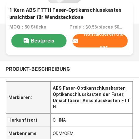
1 Kern ABS FTTH Faser-Optikanschlusskasten
unsichtbar für Wandsteckdose
MOQ：50 Stücke
Preis：$0.56/pieces 50-499 pieces
Kontaktieren Sie
Bestpreis
uns
PRODUKT-BESCHREIBUNG
ABS Faser-Optikanschlusskasten
,
Optikanschlusskasten der Faser
,
Markieren:
Unsichtbarer Anschlusskasten FTT
H
Herkunftsort
CHINA
Markenname
ODM/OEM