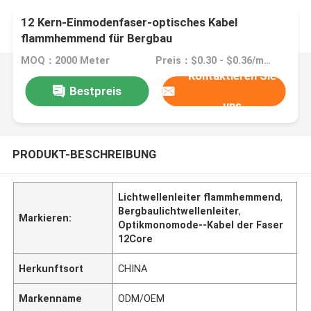
12 Kern-Einmodenfaser-optisches Kabel
flammhemmend für Bergbau
MOQ：2000 Meter
Preis：$0.30 - $0.36/meters
Kontaktieren Sie
Bestpreis
uns
PRODUKT-BESCHREIBUNG
Lichtwellenleiter flammhemmend
,
Bergbaulichtwellenleiter
,
Markieren:
Optikmonomode--Kabel der Faser
12Core
Herkunftsort
CHINA
Markenname
ODM/OEM