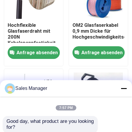
VR Show
Hochflexible
OM2 Glasfaserkabel
Glasfaserdraht mit
0,9 mm Dicke für
Über uns
200N
Hochgeschwindigkeitsdat
Kabelspannfestigkeit
Anfrage absenden
Anfrage absenden
Fabrik Tour
Qualitätskontrolle
Sales Manager
Referenzen
7:57 PM
LWL - Kabel-Versammlung
Good day, what product are you looking 
for?
Stahldraht
Beförderbare,
LWL - Kabel-Verbindungskabel