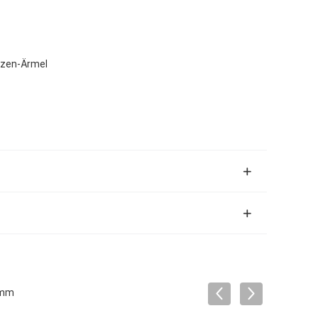
nzen-Ärmel
0mm