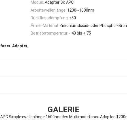
Modus:
Adapter Sc APC
Arbeitswellenlänge:
1200~1600nm
Rückflussdämpfung:
≥50
Ärmel-Material:
Zirkoniumdioxid- oder Phosphor-Bro
Betriebstemperatur:
- 40 bis + 75
,
faser-Adapter
GALERIE
 APC Simplexwellenlänge 1600nm des Multimodefaser-Adapter-120