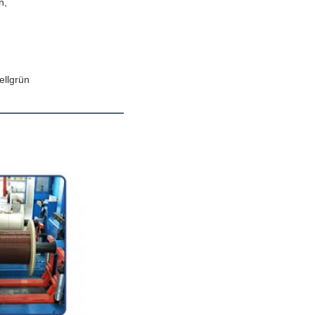
n,
llgrün