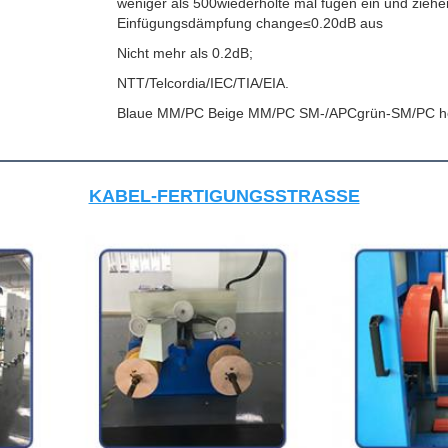
weniger als 500wiederholte mal fügen ein und ziehe
Einfügungsdämpfung change≤0.20dB aus
Nicht mehr als 0.2dB;
NTT/Telcordia/IEC/TIA/EIA.
Blaue MM/PC Beige MM/PC SM-/APCgrün-SM/PC he
KABEL-FERTIGUNGSSTRASSE