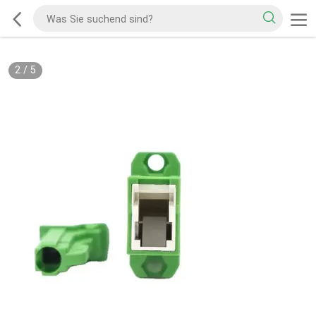
2
/
5