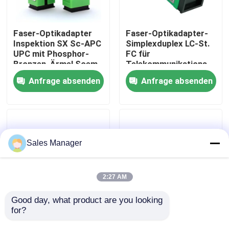
VR Show
Faser-Optikadapter
Faser-Optikadapter-
Inspektion SX Sc-APC
Simplexduplex LC-St.
UPC mit Phosphor-
FC für
Über uns
Bronzen-Ärmel Soem
Telekommunikations-
Kommunikation
Anfrage absenden
Anfrage absenden
Fabrik Tour
Qualitätskontrolle
Sales Manager
Referenzen
2:27 AM
LWL - Kabel-Versammlung
Good day, what product are you looking 
for?
Faser-Optikadapter
FTTH-
Inspektion SX Sc-UPC
Simplexoptikadapter
LWL - Kabel-Verbindungskabel