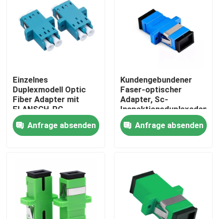
Einzelnes
Kundengebundener
Duplexmodell Optic
Faser-optischer
Fiber Adapter mit
Adapter, Sc-
FLANSCH-PC
Inspektionsduplexadapter
magentaroter Farbe
ohne Flanger-Art
Anfrage absenden
Anfrage absenden
Startseite
Produkte
Videos