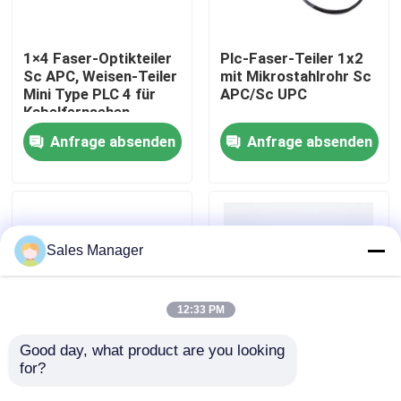
VR Show
1×4 Faser-Optikteiler
Plc-Faser-Teiler 1x2
Sc APC, Weisen-Teiler
mit Mikrostahlrohr Sc
Mini Type PLC 4 für
APC/Sc UPC
Über uns
Kabelfernsehen
Anfrage absenden
Anfrage absenden
Fabrik Tour
Qualitätskontrolle
Sales Manager
Referenzen
12:33 PM
LWL - Kabel-Versammlung
Good day, what product are you looking 
for?
Stahlrohr 1x4 PLC-
Mini Steel Tube PLC-
Teiler mit
Teiler 1x32 mit
LWL - Kabel-Verbindungskabel