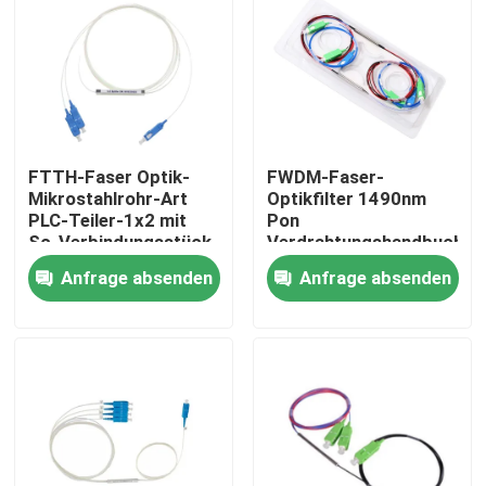
FTTH-Faser Optik-
FWDM-Faser-
Mikrostahlrohr-Art
Optikfilter 1490nm
PLC-Teiler-1x2 mit
Pon
Sc-Verbindungsstück
Verdrahtungshandbuch
mit Hafen Tx1550nm
Anfrage absenden
Anfrage absenden
CATV
Startseite
Produkte
Videos