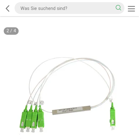
2
/
4