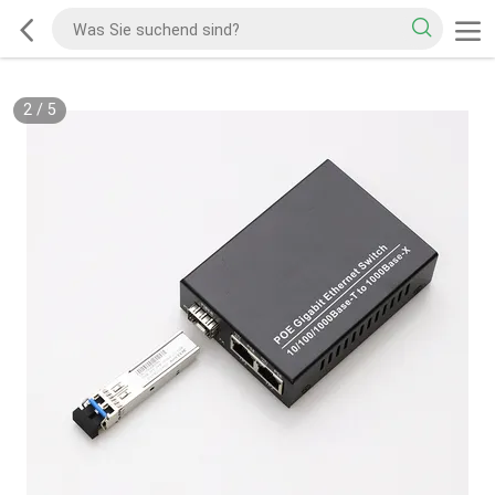
2
/
5