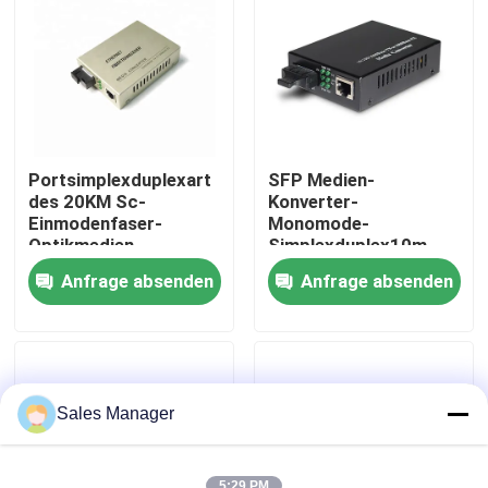
VR Show
Über uns
Portsimplexduplexart
SFP Medien-
Fabrik Tour
des 20KM Sc-
Konverter-
Einmodenfaser-
Monomode-
Optikmedien-
Simplexduplex10m
Konverter-4
der Faser-RJ45 zum
Qualitätskontrolle
Anfrage absenden
Anfrage absenden
Optik100m
Referenzen
LWL - Kabel-Versammlung
Sales Manager
LWL - Kabel-Verbindungskabel
5:29 PM