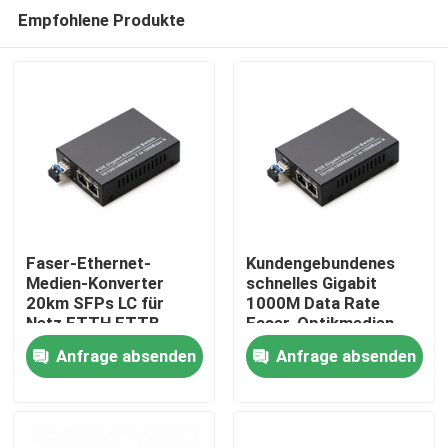
Empfohlene Produkte
Faser-Ethernet-
Kundengebundenes
Medien-Konverter
schnelles Gigabit
20km SFPs LC für
1000M Data Rate
Startseite
Netz FTTH FTTB
Faser-Optikmedien-
FTTX
Konverter LC-Sc
Anfrage absenden
Anfrage absenden
Produkte
Videos